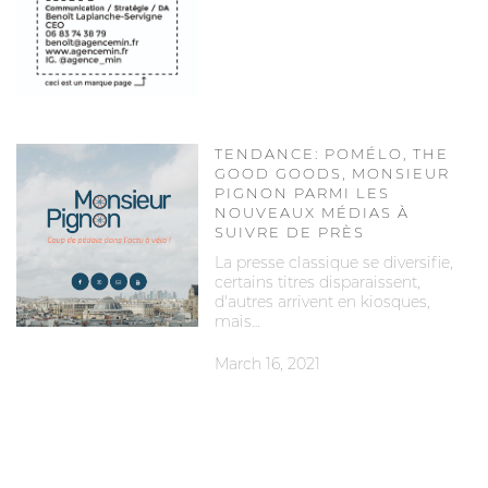
TENDANCE: POMÉLO, THE
GOOD GOODS, MONSIEUR
PIGNON PARMI LES
NOUVEAUX MÉDIAS À
SUIVRE DE PRÈS
La presse classique se diversifie,
certains titres disparaissent,
d'autres arrivent en kiosques,
mais…
March 16, 2021