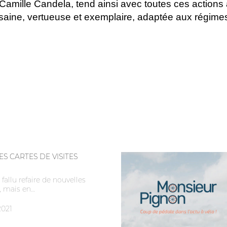
 Camille Candela, tend ainsi avec toutes ces actions 
s saine, vertueuse et exemplaire, adaptée aux rég
S CARTES DE VISITES
fallu refaire de nouvelles
s, mais en…
2021