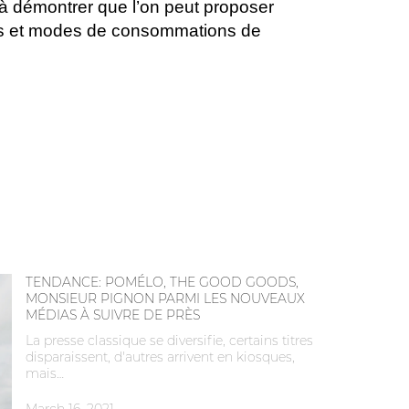
à démontrer que l’on peut proposer
imes et modes de consommations de
TENDANCE: POMÉLO, THE GOOD GOODS,
MONSIEUR PIGNON PARMI LES NOUVEAUX
MÉDIAS À SUIVRE DE PRÈS
La presse classique se diversifie, certains titres
disparaissent, d'autres arrivent en kiosques,
mais…