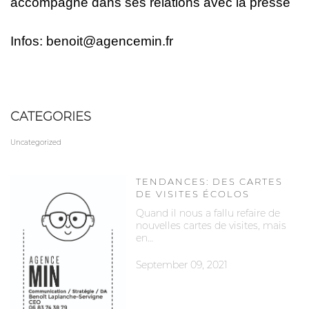
accompagne dans ses relations avec la presse
Infos: benoit@agencemin.fr
CATEGORIES
Uncategorized
TENDANCES: DES CARTES
DE VISITES ÉCOLOS
Quand il nous a fallu refaire de
nouvelles cartes de visites, mais
en…
September 09, 2021