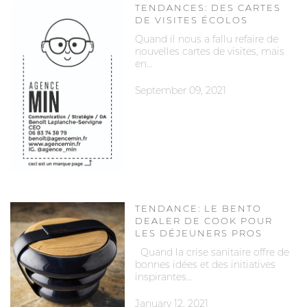
TENDANCES: DES CARTES
DE VISITES ÉCOLOS
Quand il nous a fallu refaire de
nouvelles cartes de visites, mais
en…
September 09, 2021
TENDANCE: LE BENTO
DEALER DE COOK POUR
LES DÉJEUNERS PROS
Quand la crise sanitaire offre de
bonnes idées et des initiatives
inspirantes…
January 12, 2021