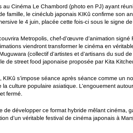
 au Cinéma Le Chambord (photo en PJ) ayant réuni 
 de famille, le cinéclub japonais KIKû confirme son a
rsive le 4 juin, placée cette fois-ci sous le signe d
découvrira Metropolis, chef-d’œuvre d’animation sign
imations viendront transformer le cinéma en véritable
wara (collectif d’artistes et d’artisans du sud de 
lle de street food japonaise proposée par Kita Kitche
a, KIKû s’impose séance après séance comme un no
la culture populaire asiatique. L’engouement autour
et fermé.
ne de développer ce format hybride mêlant cinéma, g
ation d’un véritable festival de cinéma japonais à Mar