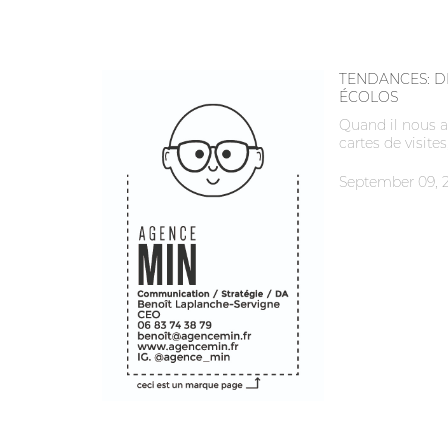
TENDANCES: DE
ÉCOLOS
Quand il nous a 
cartes de visite
September 09, 