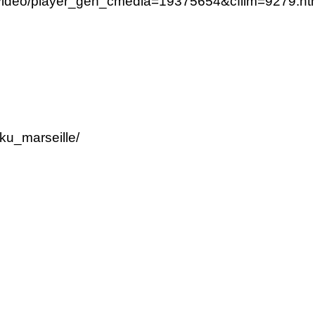
fr/video/player_gen_cmedia=19375654&cfilm=9279.ht
ku_marseille/