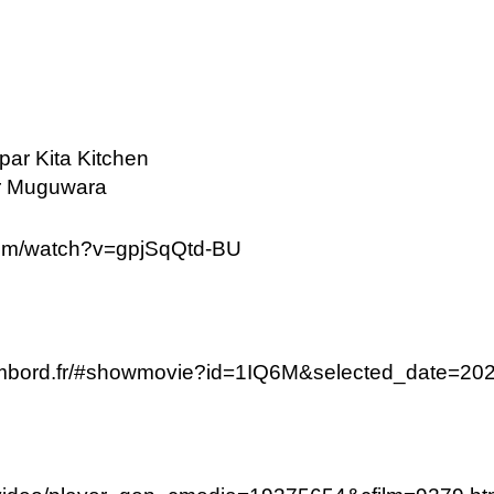
par Kita Kitchen
ar Muguwara
com/watch?v=gpjSqQtd-BU
ambord.fr/#showmovie?id=1IQ6M&selected_date=20