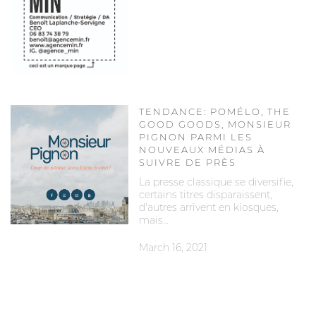
TENDANCE: POMÉLO, THE
GOOD GOODS, MONSIEUR
PIGNON PARMI LES
NOUVEAUX MÉDIAS À
SUIVRE DE PRÈS
La presse classique se diversifie,
certains titres disparaissent,
d'autres arrivent en kiosques,
mais…
March 16, 2021