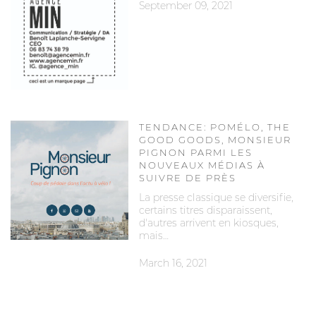
September 09, 2021
TENDANCE: POMÉLO, THE
GOOD GOODS, MONSIEUR
PIGNON PARMI LES
NOUVEAUX MÉDIAS À
SUIVRE DE PRÈS
La presse classique se diversifie,
certains titres disparaissent,
d'autres arrivent en kiosques,
mais…
March 16, 2021