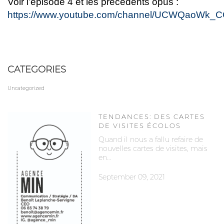
Voir l’épisode 4 et les précédents opus :
https://www.youtube.com/channel/UCWQaoW
CATEGORIES
Uncategorized
TENDANCES: DES CARTES
DE VISITES ÉCOLOS
Quand il nous a fallu refaire de
nouvelles cartes de visites, mais
en…
September 09, 2021