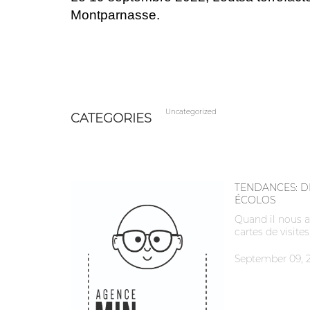
Montparnasse.
Uncategorized
CATEGORIES
TENDANCES: DE
ÉCOLOS
Quand il nous a 
cartes de visite
September 09, 