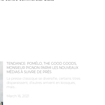
TENDANCE: POMÉLO, THE GOOD GOODS,
MONSIEUR PIGNON PARMI LES NOUVEAUX
MÉDIAS À SUIVRE DE PRÈS
La presse classique se diversifie, certains titres
disparaissent, d'autres arrivent en kiosques,
mais…
March 16, 2021