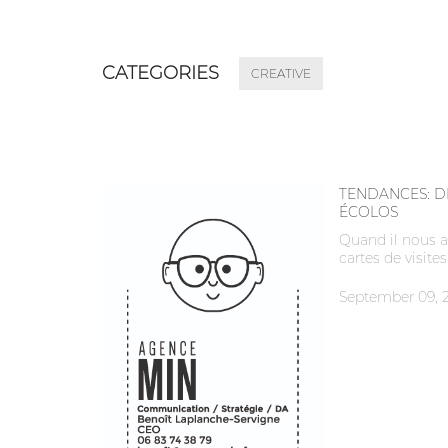
CATEGORIES
CREATIVE
TENDANCES: DE
ÉCOLOS
Quand il nous a 
cartes de visite
September 09, 