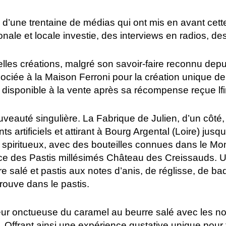
s d’une trentaine de médias qui ont mis en avant cet
nale et locale investie, des interviews en radios, de
s créations, malgré son savoir-faire reconnu depu
ociée à la Maison Ferroni pour la création unique d
sponible à la vente après sa récompense reçue lfin 
uté singulière. La Fabrique de Julien, d’un côté,
ts artificiels et attirant à Bourg Argental (Loire) jusqu
 spiritueux, avec des bouteilles connues dans le Mo
rice des Pastis millésimés Château des Creissauds.
e salé et pastis aux notes d’anis, de réglisse, de b
rouve dans le pastis.
ur onctueuse du caramel au beurre salé avec les not
on. Offrant ainsi une expérience gustative unique pou