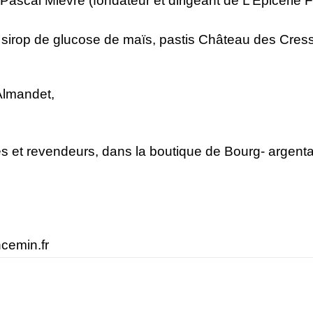
 Pascal Mièvre (fondateur et dirigeant de L’Épicerie
é, sirop de glucose de maïs, pastis Château des Cre
Almandet,
 et revendeurs, dans la boutique de Bourg- argental et
emin.fr