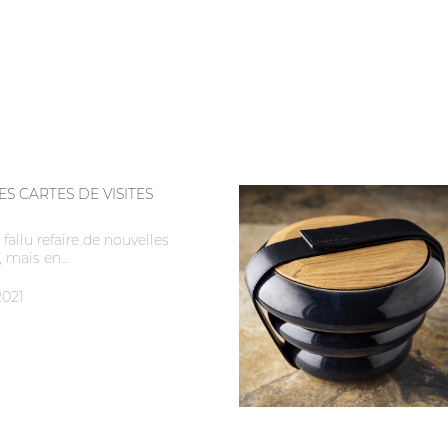
S CARTES DE VISITES
fallu refaire de nouvelles
s, mais en…
2021