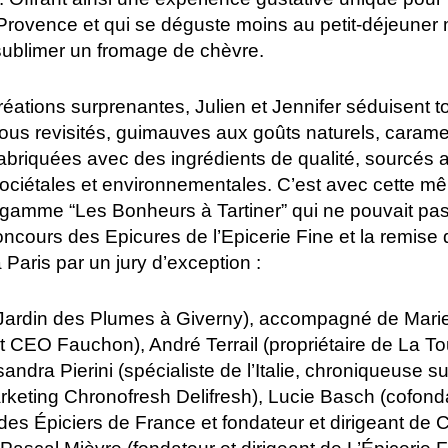
Provence et qui se déguste moins au petit-déjeuner m
ublimer un fromage de chèvre.
réations surprenantes, Julien et Jennifer séduisent 
us revisités, guimauves aux goûts naturels, caramels
 fabriquées avec des ingrédients de qualité, sourcé
sociétales et environnementales. C’est avec cette m
gamme “Les Bonheurs à Tartiner” qui ne pouvait pas 
ncours des Epicures de l’Epicerie Fine et la remise 
à Paris par un jury d’exception :
 Jardin des Plumes à Giverny), accompagné de Mari
nt CEO Fauchon), André Terrail (propriétaire de La T
ssandra Pierini (spécialiste de l’Italie, chroniqueuse s
keting Chronofresh Delifresh), Lucie Basch (cofond
n des Épiciers de France et fondateur et dirigeant d