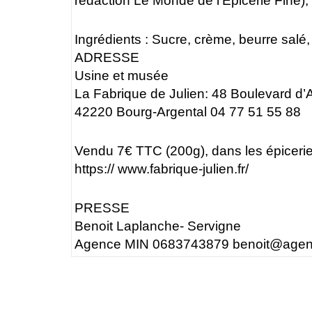
rédaction Le Monde de l’Épicerie Fine),
Ingrédients : Sucre, crème, beurre sal
ADRESSE
Usine et musée
La Fabrique de Julien: 48 Boulevard d’
42220 Bourg-Argental 04 77 51 55 88
Vendu 7€ TTC (200g), dans les épiceries
https:// www.fabrique-julien.fr/
PRESSE
Benoit Laplanche- Servigne
Agence MIN 0683743879 benoit@agenc